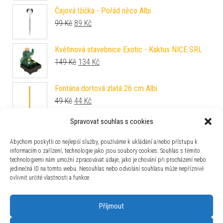
Čajová lžička - Pořád něco Albi
Původní cena byla: 99 Kč.
Aktuální cena je: 89 Kč.
99
Kč
89
Kč
Květinová stavebnice Exotic - Kaktus NICE SRL
Původní cena byla: 149 Kč.
Aktuální cena je: 134 Kč.
149
Kč
134
Kč
Fontána dortová zlatá 26 cm Albi
Původní cena byla: 49 Kč.
Aktuální cena je: 44 Kč.
49
Kč
44
Kč
Spravovat souhlas s cookies
Balónek fóliový Divokých 60 Albi
Původní cena byla: 129 Kč.
Aktuální cena je: 116 Kč.
129
Kč
116
Kč
Abychom poskytli co nejlepší služby, používáme k ukládání a/nebo přístupu k
informacím o zařízení, technologie jako jsou soubory cookies. Souhlas s těmito
technologiemi nám umožní zpracovávat údaje, jako je chování při procházení nebo
Klíčenka - Jsem čokoholik Albi
jedinečná ID na tomto webu. Nesouhlas nebo odvolání souhlasu může nepříznivě
Původní cena byla: 129 Kč.
Aktuální cena je: 116 Kč.
129
Kč
116
Kč
ovlivnit určité vlastnosti a funkce.
Příjmout