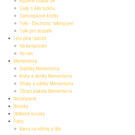
Kúzelné čítanie SK
Sady s Albi tužkou
Samolepkové knížky
Tolki - Electronic talking pen
Tolki pro dospělé
Léto plné radosti
Na kempování
Na ven
Mementerra
Doplňky Mementerra
Knihy a deníky Mementerra
Otisky a odlitky Mementerra
Stírací plakáty Mementerra
Nezařazené
Novinky
Oblíbené kousky
Párty
Barvy na obličej a tělo