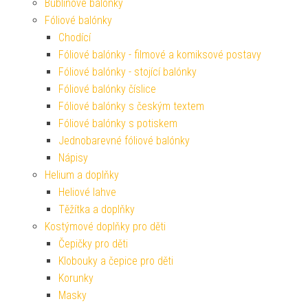
Bublinové balónky
Fóliové balónky
Chodící
Fóliové balónky - filmové a komiksové postavy
Fóliové balónky - stojící balónky
Fóliové balónky číslice
Fóliové balónky s českým textem
Fóliové balónky s potiskem
Jednobarevné fóliové balónky
Nápisy
Helium a doplňky
Heliové lahve
Těžítka a doplňky
Kostýmové doplňky pro děti
Čepičky pro děti
Klobouky a čepice pro děti
Korunky
Masky