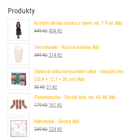
Produkty
Kostým dětský kostra s tylem vel. 7-9 let Albi
Původní cena byla: 449 Kč.
Aktuální cena je: 404 Kč.
449
Kč
404
Kč
Termohrnek - Růžové květiny Albi
Původní cena byla: 349 Kč.
Aktuální cena je: 314 Kč.
349
Kč
314
Kč
Dárková taška horizontální velká - Vánoční trhy
(32,4 × 12,7 × 26 cm) Albi
Původní cena byla: 35 Kč.
Aktuální cena je: 31 Kč.
35
Kč
31
Kč
Pohodonožky - Skvělý táta, vel. 43-46 Albi
Původní cena byla: 179 Kč.
Aktuální cena je: 161 Kč.
179
Kč
161
Kč
Náhrdelník - Sestra Albi
Původní cena byla: 249 Kč.
Aktuální cena je: 224 Kč.
249
Kč
224
Kč