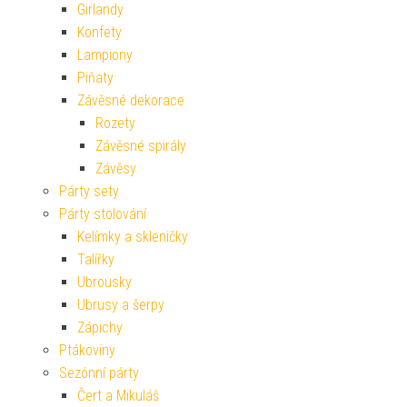
Girlandy
Konfety
Lampiony
Piňaty
Závěsné dekorace
Rozety
Závěsné spirály
Závěsy
Párty sety
Párty stolování
Kelímky a skleničky
Talířky
Ubrousky
Ubrusy a šerpy
Zápichy
Ptákoviny
Sezónní párty
Čert a Mikuláš