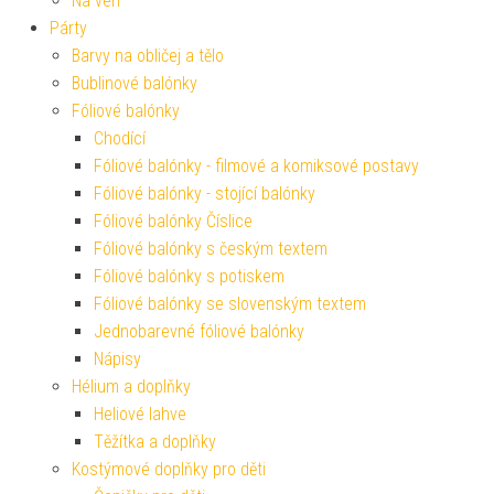
Na ven
Párty
Barvy na obličej a tělo
Bublinové balónky
Fóliové balónky
Chodící
Fóliové balónky - filmové a komiksové postavy
Fóliové balónky - stojící balónky
Fóliové balónky Číslice
Fóliové balónky s českým textem
Fóliové balónky s potiskem
Fóliové balónky se slovenským textem
Jednobarevné fóliové balónky
Nápisy
Hélium a doplňky
Heliové lahve
Těžítka a doplňky
Kostýmové doplňky pro děti