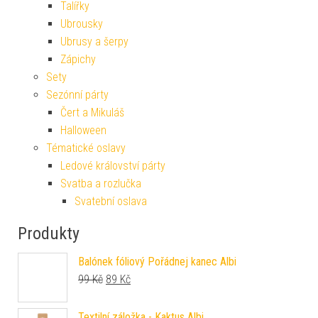
Talířky
Ubrousky
Ubrusy a šerpy
Zápichy
Sety
Sezónní párty
Čert a Mikuláš
Halloween
Tématické oslavy
Ledové království párty
Svatba a rozlučka
Svatební oslava
Produkty
Balónek fóliový Pořádnej kanec Albi
Původní cena byla: 99 Kč.
Aktuální cena je: 89 Kč.
99
Kč
89
Kč
Textilní záložka - Kaktus Albi