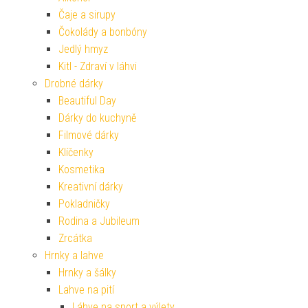
Čaje a sirupy
Čokolády a bonbóny
Jedlý hmyz
Kitl - Zdraví v láhvi
Drobné dárky
Beautiful Day
Dárky do kuchyně
Filmové dárky
Klíčenky
Kosmetika
Kreativní dárky
Pokladničky
Rodina a Jubileum
Zrcátka
Hrnky a lahve
Hrnky a šálky
Lahve na pití
Láhve na sport a výlety