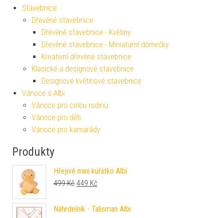
Stavebnice
Dřevěné stavebnice
Dřevěné stavebnice - Květiny
Dřevěné stavebnice - Miniaturní domečky
Kreativní dřevěné stavebnice
Klasické a designové stavebnice
Designové květinové stavebnice
Vánoce s Albi
Vánoce pro celou rodinu
Vánoce pro děti
Vánoce pro kamarády
Produkty
Hřejivé mini kuřátko Albi
Původní cena byla: 499 Kč.
Aktuální cena je: 449 Kč.
499
Kč
449
Kč
Náhrdelník - Talisman Albi