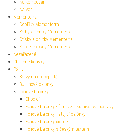
Na kempování
Na ven
Mementerra
Doplňky Mementerra
Knihy a deníky Mementerra
Otisky a odlitky Mementerra
Stírací plakáty Mementerra
Nezařazené
Oblíbené kousky
Párty
Barvy na obličej a tělo
Bublinové balónky
Fóliové balónky
Chodící
Fóliové balónky - filmové a komiksové postavy
Fóliové balónky - stojící balónky
Fóliové balónky číslice
Fóliové balónky s českým textem