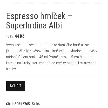
Espresso hrníček –
Superhrdina Albi
Původní cena byla: 49 Kč.
Aktuální cena je: 44 Kč.
44
Kč
49
Kč
Vychutnejte si své espresso z roztomilého hrníčku se
jménem či milým věnováním. Hrníčky jsou vhodné do myčky
nádobí. Objem hrnku: 45 ml Průměr hrnku: 5 cm Materiál:
kamenina Hrnky jsou vhodné do myčky nádobí i mikrovlnné
trouby.
KOUPIT
SKU:
5051276515106