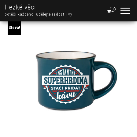
Hezké věci
0
potěší každého, udělejte radost i vy
Sleva!