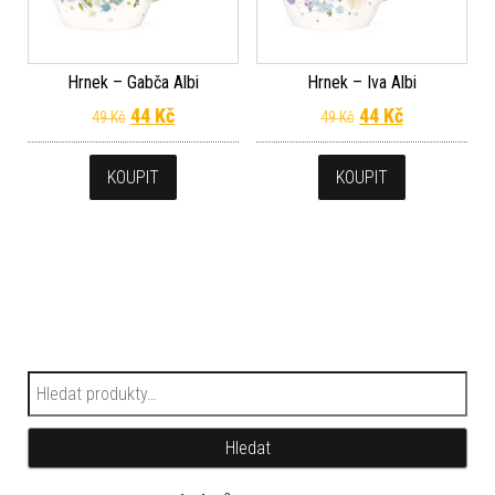
Hrnek – Gabča Albi
Hrnek – Iva Albi
Původní cena byla: 49 Kč.
Aktuální cena je: 44 Kč.
Původní cena byla
Aktuální cen
44
Kč
44
Kč
49
Kč
49
Kč
KOUPIT
KOUPIT
Hledat:
Hledat