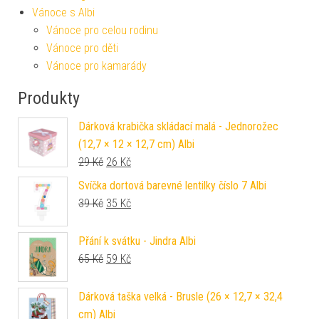
Vánoce s Albi
Vánoce pro celou rodinu
Vánoce pro děti
Vánoce pro kamarády
Produkty
Dárková krabička skládací malá - Jednorožec
(12,7 × 12 × 12,7 cm) Albi
Původní cena byla: 29 Kč.
Aktuální cena je: 26 Kč.
29
Kč
26
Kč
Svíčka dortová barevné lentilky číslo 7 Albi
Původní cena byla: 39 Kč.
Aktuální cena je: 35 Kč.
39
Kč
35
Kč
Přání k svátku - Jindra Albi
Původní cena byla: 65 Kč.
Aktuální cena je: 59 Kč.
65
Kč
59
Kč
Dárková taška velká - Brusle (26 × 12,7 × 32,4
cm) Albi