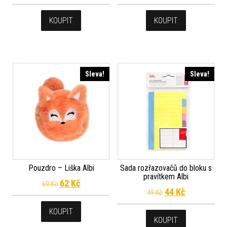
KOUPIT
KOUPIT
Sleva!
Sleva!
Pouzdro – Liška Albi
Sada rozřazovačů do bloku s
pravítkem Albi
Původní cena byla: 69 Kč.
Aktuální cena je: 62 Kč.
62
Kč
69
Kč
Původní cena byla
Aktuální cen
44
Kč
49
Kč
KOUPIT
KOUPIT