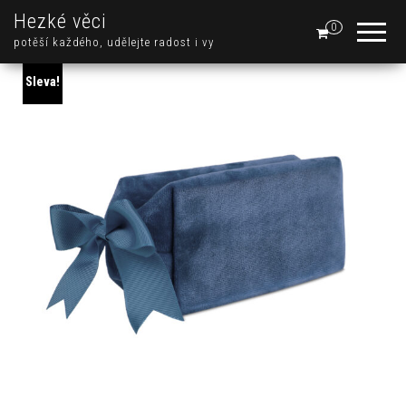
Hezké věci
0
potěší každého, udělejte radost i vy
Sleva!