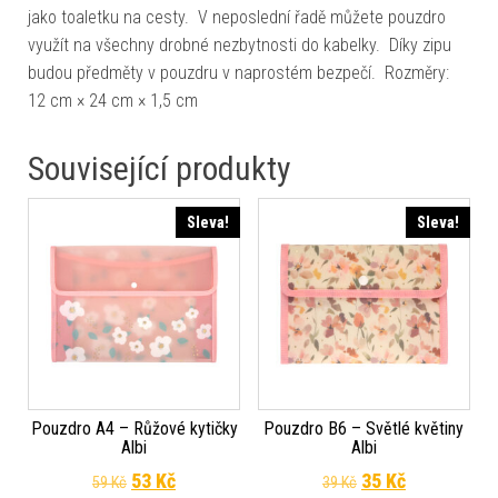
jako toaletku na cesty. V neposlední řadě můžete pouzdro
využít na všechny drobné nezbytnosti do kabelky. Díky zipu
budou předměty v pouzdru v naprostém bezpečí. Rozměry:
12 cm × 24 cm × 1,5 cm
Související produkty
Sleva!
Sleva!
Pouzdro A4 – Růžové kytičky
Pouzdro B6 – Světlé květiny
Albi
Albi
Původní cena byla: 59 Kč.
Aktuální cena je: 53 Kč.
Původní cena byla
Aktuální cen
53
Kč
35
Kč
59
Kč
39
Kč