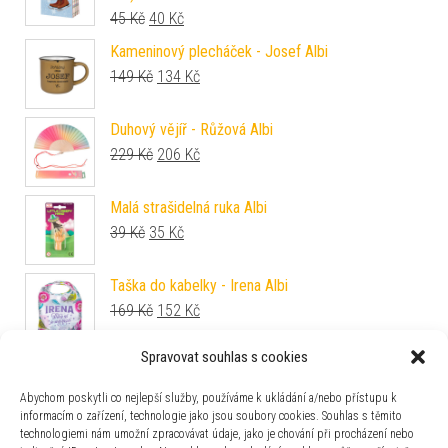
Původní cena byla: 45 Kč.
Aktuální cena je: 40 Kč.
45
Kč
40
Kč
Kameninový plecháček - Josef Albi
Původní cena byla: 149 Kč.
Aktuální cena je: 134 Kč.
149
Kč
134
Kč
Duhový vějíř - Růžová Albi
Původní cena byla: 229 Kč.
Aktuální cena je: 206 Kč.
229
Kč
206
Kč
Malá strašidelná ruka Albi
Původní cena byla: 39 Kč.
Aktuální cena je: 35 Kč.
39
Kč
35
Kč
Taška do kabelky - Irena Albi
Původní cena byla: 169 Kč.
Aktuální cena je: 152 Kč.
169
Kč
152
Kč
Spravovat souhlas s cookies
Balónek fóliový Hovínko Albi
Původní cena byla: 79 Kč.
Aktuální cena je: 71 Kč.
79
Kč
71
Kč
Abychom poskytli co nejlepší služby, používáme k ukládání a/nebo přístupu k
informacím o zařízení, technologie jako jsou soubory cookies. Souhlas s těmito
technologiemi nám umožní zpracovávat údaje, jako je chování při procházení nebo
Dárková taška malá - Robot (17,8 × 9,8 × 22,9