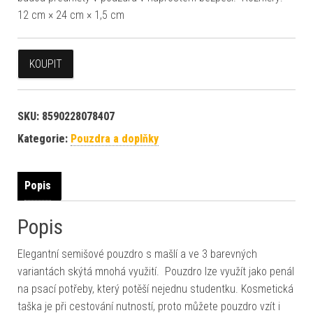
12 cm × 24 cm × 1,5 cm
KOUPIT
SKU:
8590228078407
Kategorie:
Pouzdra a doplňky
Popis
Popis
Elegantní semišové pouzdro s mašlí a ve 3 barevných
variantách skýtá mnohá využití. Pouzdro lze využít jako penál
na psací potřeby, který potěší nejednu studentku. Kosmetická
taška je při cestování nutností, proto můžete pouzdro vzít i